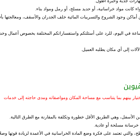
هارات جدية وخبرة أطول.
 كانت مواد خراسانية، أو حديد مسلح، أو رمل ومواد بناء.
أماكن وجود الشروخ والتسريبات المائية خلف الجدران والأسقف، ومعالجتها ب
جد فريق الدعم الفني طوال الوقت على مدار 24 ساعة في اليوم، للرد على أسئلتكم واستفساراتكم المختلفة بخصوص أعمال 
آلات إلى أي مكان يطلبه العميل.
يوين
اختيار بينهم بما يتناسب مع مساحة المكان ومواصفاته ومدى حاجته إلى خدمات
 الأسفل، وهي الطريق الأقل خطورة وتكلفة بالمقارنة مع الطرق التالية.
خرسانة مسلحة أو عادية.
 والتي تعتمد على فكرة وضع المادة الخراسانية في الأعمدة لزيادة قوتها وصلاب