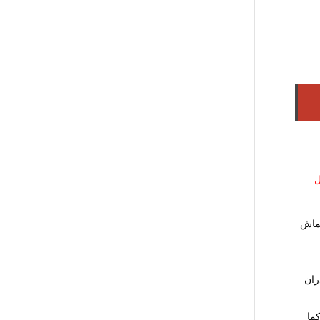
ل
كماش
ران
كما