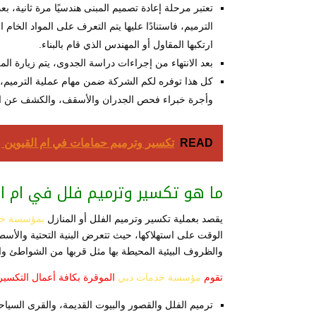
تعتبر مرحلة إعادة تصميم المبنى هندسيًا مرة ثانية، ب
الترميم، فاستنادًا عليها يتم التعرف على المواد الخ
ارتكبها المقاول أو المهندس الذي قام بالبناء.
بعد الانتهاء من إجراءات دراسة الجدوى، يتم زيارة ال
كل هذا توفره لكم الشركة ضمن مهام عملية الترميم، 
وأجرة خبراء فحص الجدران والأسقف، والكشف عن ال
READ
تكسير وترميم حمامات في ام القيوين
ما هو تكسير وترميم فلل في ام ا
يقصد بعملية تكسير وترميم الفلل أو المنازل
بمؤسسة خد
الوقت على استهلاكها، حيث تتعرض البنية التحتية والأسط
والظروف البيئية المحيطة بها مثل قربها من الشواطئ وال
تقوم
مؤسسة خدمات دبي
الموقرة بكافة أعمال التكسير
ترميم الفلل والقصور والبيوت القديمة، والقرى السياح