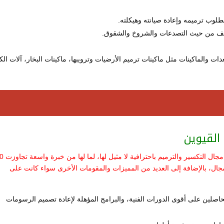
مطلوب ترميمه وإعادة صيانته وهيكلته.
سقف من حيث التصدعات والشروخ والشقوق.
دات والماكينات مثل ماكينات ترميم الأرضيات وترويبها، ماكينات البخار، آلات ا
القيوين
تعد شركتنا من أفضل وأحسن الشركات المتخصصة في مجال الت
ال، بالإضافة إلى العديد من المميزات والمقومات الأخرى سواء كانت على
اصلين على أقوى الدورات الفنية، والبرامج المؤهلة لإعادة تصميم الرسومات