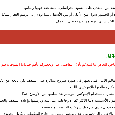
قة من المعدن على العمود الخراساني، لمضاعفة قوتها ومتانتها.
أو الجسور سواء من الأعلى أو من الأسفل، مما يؤدي إلى ترميم العقار بشكل
الخراساني لنزيد من قدرته على التحمل.
وين
لساخن الخاص بنا لنمدكم بأدق التفاصيل عنا، ونخطركم بأهم خدماتنا المتوفرة طوا
فاقم الأمر، فهي تظهر في صورة شروخ متناثرة على السقف تكن ناتجة عن ان
كن معالجتها بالإيبوكسي اللزج.
شار، باستخدام الإيبوكس البوليمر بعد تنظيفها من الأوساخ جيدًا.
اد الأسمنتية لأنها الأكثر كفاءة وفاعلية على سد وترميمها وإعادة السقف والجد
لزمه تدخل جدي من قبل شركات الترميم المتخصصة.
والأحمال الزائدة، من خلال تدعيم المبنى من خارج البلكونات بالكابل الحديدي، 