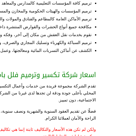
ترميم كافة المؤسسات التعليمية كالمدارس والمعاهد 
ترميم المؤسسات والهيئات الحكومية والمخازن والمس
ترميم الأماكن العامة كالمطاعم والفنادق والمولات وال
مكافحة جميع أنواع الحشرات والقوارض المنتشرة داخل
نقوم بخدمات نقل العفش من مكان إلى آخر، وفكه وت
ترميم السباكة والكهرباء وتسليك المجاري والصرف، و
الكشف عن أماكن التسربات المائية ومعالجتها، وعمل ج
اسعار شركة تكسير وترميم فلل بام
تقدم الشركة مجموعة فريدة من خدمات وأعمال التكسير و
المحلي بأعلى جودة ودقة لن تجدها لدى غيرنا من الشرك
الاجتماعية، دون تمييز.
فضلًا عن تقديم العقود السنوية والشهرية ونصف سنوية،
الراحة والأمان لعملائنا الكرام.
ولكن لم تكن هذه الأسعار والتكاليف ثابتة إنما هي تكال