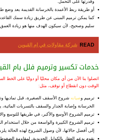
وقدرتها على التحمل.
أو طريقة ربط الأعمدة بالخرسانة القديمة بعد وضع طب
كما يمكن ترميم المبنى عن طريق زيادة سمك القاعدة 
سليم وصحيح، لأن سيكون الهدف منها هو زيادة العمق 
READ
شركة مقاولات في ام القيوين
خدمات تكسير وترميم فلل بام القي
اتصلوا بنا الآن من أي مكان محليًا أو دوليًا على الخط ا
الوقت دون انقطاع أو توقف، مثل:
ترميم و
صيانه
شروخ الأسقف الصغيرة، قبل تماديها وت
الخرسانة وإصابة الجدار والسقف بالتسربات المائية، يم
ترميم الشروخ الأوسع والأكبر، في طريقها للتوسع والانت
ترميم الشروخ الكبيرة والواسعة من خلال استخدام المو
إلى أفضل حالاتها، لأن وصول الشروخ لهذه الحالة ي
نقوم بدعم العقار بالكوابل الحديدية، لمقاومة الضغوط 