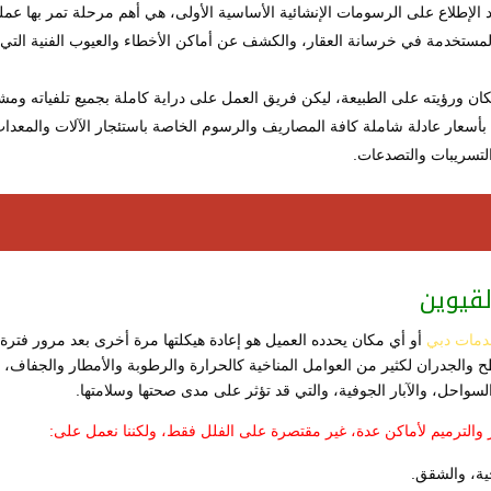
عد الإطلاع على الرسومات الإنشائية الأساسية الأولى، هي أهم مرحلة تمر بها عمل
ام المستخدمة في خرسانة العقار، والكشف عن أماكن الأخطاء والعيوب الفنية التي
مكان ورؤيته على الطبيعة، ليكن فريق العمل على دراية كاملة بجميع تلفياته ومش
بأسعار عادلة شاملة كافة المصاريف والرسوم الخاصة باستئجار الآلات والمعدا
تسريبات والتصدعات.
لقيوين
مات دبي
أو أي مكان يحدده العميل هو إعادة هيكلتها مرة أخرى بعد مرور فترة
ح والجدران لكثير من العوامل المناخية كالحرارة والرطوبة والأمطار والجفاف،
سواحل، والآبار الجوفية، والتي قد تؤثر على مدى صحتها وسلامتها.
 والترميم لأماكن عدة، غير مقتصرة على الفلل فقط، ولكننا نعمل على:
ية، والشقق.