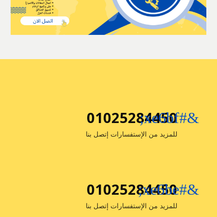
01025284450
&#xe6bf;
للمزيد من الإستفسارات إتصل بنا
01025284450
&#xe6be;
للمزيد من الإستفسارات إتصل بنا