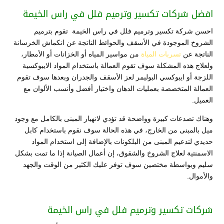
افضل شركات تكسير وترميم فلل في راس الخيمة
احسن شركة تكسير وترميم فلل في راس الخيمة تقوم بترميم
الشروخ الموجودة في الأسقف والحوائط الناتجة عن انكماش الخرسانة
الناتجة عن
تسربات المياة
من مواسير المياه أو الخزانات أو الأمطار،
ولعلاج هذه المشكلة سوف تقوم العمالة باستخدام المواد الايبوكسية
اللزجة أو ايبوكسي البوليمر لعز الأسقف والجدران وبعدها سوف تقوم
العمالة المتخصصة بعمليات الدهان واختيار أفضل وأنسب الألوان مع
العميل.
وهناك تصدعات كبيرة وواضحة قد تؤدي لانهيار المبنى بالكامل مع وجود
ميل بالمبنى من الخارج، في هذه الحالة سوف نقوم باستخدام كابل
حديدي لتدعيم المبنى من البلكونات بالإضافة إلى استخدام المواد
الاسمنتية لعلاج الشروخ والشقوق، إن أعمال الصيانة إذا ما تمت بشكل
سليم وبواسطة مختصين سوف توفر عليك الكثير من الوقت والجهد
والأموال.
شركات تكسير وترميم فلل في راس الخيمة