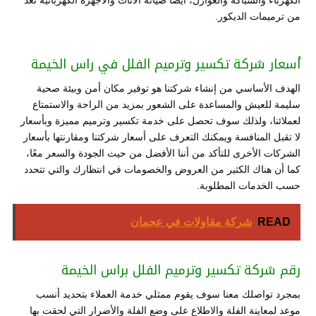
الكهرباء والسباكة والعوازل، أيضًا صيانة الأثاث والأجهزة الكهربائية تعد
من ترميمات الديكور.
أسعار شركة تكسير وترميم الفلل في راس الخيمة
الهدف الأساسي من إنشاء شركتنا هو توفير مكان أمن وبيئة صحية
سليمة للعيش والمساعدة على الشعور بمزيد من الراحة والاستمتاع
لعملائنا، ولذلك سوف تحصل على خدمة تكسير وترميم مميزة وبأسعار
لا تقبل المنافسة ويمكنك التعرف على أسعار شركتنا ومقارنتها بأسعار
الشركات الأخرى للتأكد من أننا الأفضل من حيث الجودة والسعر معًا،
كما أن هناك الكثير من العروض والخصومات في انتظارك والتي تتحدد
حسب الخدمات المطلوبة.
READ
شركة مقاولات في عجمان
رقم شركة تكسير وترميم الفلل براس الخيمة
بمجرد تواصلك معنا سوف يقوم ممثلي خدمة العملاء بتحديد أنسب
موعد لمعاينة الفلة والاطلاع على وضع الفلة والأضرار التي لحقت بها