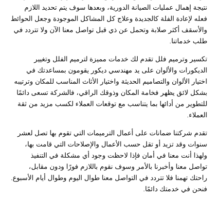
نتيجة إهمال عمليات الصيانة الدورية، وبعدها سوف يتم تحديد اللازم
فعله لإعادة الفلة كالجديدة وعلاج كل المشاكل الموجودة وجعل الحوائط
والأسقف أكثر صلابة وتحمل عن ذي قبل تواصل معنا الآن ولا تتردد في
طلب خدماتنا.
تكسير وترميم فلل تقدم لك خدمات مميزة لترميم الفلل وتغيير
الديكورات والألوان على يد مهندسي ديكور يقومون بمساعدتك في
اختيار الألوان والتصاميم الحديثة واختيار الأثاث المناسب للمكان وترتيبه
بشكل لائق يظهر فخامة المكان وذوقك الراقي، فالشركة تسعى دائمًا
للتطوير من أدائها بما يتناسب مع توقعات العملاء لكسب مزيد من ثقة
العملاء.
تقدم شركتنا ضمانات على أعمال الترميمات التي تقوم بها تصل لعشر
سنوات وقد تزيد أو تقل حسب الأعمال والإصلاحات التي قامت بها،
ولهذا أنت معنا في أمان فإذا لاحظت وجود أي مشكلة في التنفيذ
تواصل معنا وأخبرنا بالأمر وسوف نقوم باللازم فورًا ودون مقابل،
راحتك تهمنا فلا تتردد في التواصل معنا طوال اليوم وطوال أيام الأسبوع.
فنحن في خدمتك دائمًا.