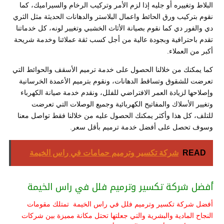
البلاط وتغييره أو جليه إذا لزم الأمر وتركيب الرخام والسيراميك، كما
نقوم بتركيب ورق الحائط واعمال البلاستر والدهانات الحديثة مثل الثري
دي والفور دي كما نقوم بصيانة الأثاث الخشبي وتغيير لونه، كل خدماتنا
تقدم باحترافية وبجودة عالية من أجل كسب ثقة عملائنا وخدمة شريحة
أكبر من العملاء.
كما يمكنك من خلالنا الحصول على خدمة ترميم الأسقف والحوائط التي
تعرضت للشقوق وتساقط الدهانات، ونقوم بترميم الأعمدة الخرسانية
وإصلاحها لزيادة العمر الافتراضي للفلل، ونقدم خدمة صيانة الكهرباء
وتغيير الأسلاك والمفاتيح الكهربائية وجميع الوصلات التي تعرضت
للتلف، كل هذا وأكثر يمكنك الحصول عليه من خلالنا فقط تواصل معنا
وسوف تحصل على أفضل خدمة ترميم بأقل سعر.
READ
شركة تكسير وترميم حمامات في راس الخيمة
أفضل شركة تكسير وترميم فلل في راس الخيمة
أفضل شركة تكسير وترميم فلل في راس الخيمة تمتلك مقومات
النجاح المادية والبشرية والتي جعلتها تحتل مكانة مميزة بين شركات