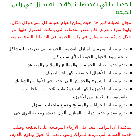
الخدمات التي تقدمها شركة صيانه منازل في راس
الخيمة
مجال الصيانة كبير جدًا حيث يمكن القيام بصيانة كل شيء وكل مكان،
ولهذا سوف نعرض لكم بعض الخدمات التي يمكنك الحصول عليها من
خلال شركة صيانه منازل في راس الخيمة في النقاط التالية فتابع معنا:
نقوم بصيانة وترميم المنازل القديمة والحديثة التي تعرضت للمشاكل
نتيجة سوء الأحوال الجوية أو لأي سبب كان.
نقدم خدمة صيانة الحمامات والمطابخ والسلالم والمصاعد.
نقوم بصيانة الأعمال الخاصة بالكهرباء والصرف.
نقوم بصيانة الشروخ والخدوش التي تحدث في الأبواب والشبابيك.
نقوم بصيانة الأجهزة الكهربائية (مكيفات- ثلاجات- بوتاجازات-
تليفزيونات) وغيرها من الأجهزة.
نقوم بصيانة الخزانات والمسابح وجميع ملحقات المنزل.
نقوم بتقديم خدمة دهانات المنازل بألوان جديدة وبتقنية الثري جي.
يمكنك الآن التواصل معنا على الأرقام الموضحة على الصفحة وطلب
خدمة الصيانة التي تريدها لمنزلك وسوف نصل لك فورًا ونقوم باللازم،