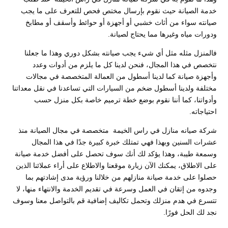
خدمة الصيانة حيث نقوم بإرسال مختص فحص للتعرف على ما يجب
صيانته سواء من أثاث خشبي أو أجهزة أو حوائط وأسقف أو مطابخ
ودورات مياه وغيرها مما يحتاج لصيانة.
فالمنزل مثله مثل أي شيء يجب صيانته بشكل دوري وهذا ما جعلنا
نتخصص في هذا المجال، فنحن لدينا كل ما يلزم من أدوات وعدد
وأجهزة صيانة كما لدينا أسطول من العمالة المتخصصة في مجالات
مختلفة ولدينا أسطول ضخم من السيارات التي تساعدنا في نقل معداتنا
وأدواتنا، كما أننا نقوم بوضع خطة ترميم خاصة بكل منزل حسب
احتياجاته.
شركة صيانه منازل في راس الخيمة متخصصة في مجال الصيانة منذ
عشرات السنين وبهذا فهي تمتلك خبرة كبيرة جدًا في هذا المجال
وسمعة طيبة، وهذا يؤكد لك أنك سوف تحصل على أفضل خدمة صيانة
على الاطلاق، يمكنك الآن زيارة موقعنا والاطلاع على أراء عملائنا الذين
حصلوا على خدمة صيانة منازلهم من خلالنا ورؤية مدى إشادتهم بما
وجدوه من إتقان في العمل وسرعة في تقديم الخدمة والانتهاء منها، لا
تتسرع في هدم منزلك وتحمل تكاليف إضافية قم بالتواصل معنا وسوف
نجد لك الحل فورًا.