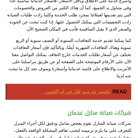
وأسرع خدمة على الأطلاق وبأقل الأسعار، فأسعار خدماتنا مناسبة جدًا
وفي متناول يد الجميع، كما أن هناك الكثير من العروض والخصومات
التي يتم تقديمها لعملائنا بمجرد طلب الخدمة وكلما زادت طلبات الصيانة
زادت التخفيضات التي يمكنك الحصول عليها، إذا كنت تبحث عن الجودة
والسعر الذي لا يقبل المنافسة فأنت في المكان الصحيح الآن.
كما يمكننا تقديم خدمة التعاقدات السنوية أو النصف سنوية أو الربع
سنوية وهناك التعاقدات الشهرية أيضًا، وبالتأكيد فإن أسعار التعاقدات
تختلف عن أسعار طلبات الخدمات خارج التعاقد، يمكنك التواصل معنا
الآن على الأرقام الموضحة على الصفحة أو عن طريق مراسلتنا على
الأنترنت والاطلاع على قائمة خدماتنا وأسعارنا وسوف تجد كل ما تبحث
عنه لدينا.
READ
تكسير وترميم فلل في ام القيوين
شركات صيانه منازل عجمان
شركات صيانة المنازل تقوم بفحص شامل ودقيق لكل أجزاء المنزل
للتعرف على ما يلزم ترميمه لتجنب تفاقم المشكلة الواقعة بالفعل،
وهذا ما نقوم به في شركة صيانه منازل في راس الخيمة عند طلب