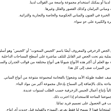
لدينا أو يمكنك استخدام مجموعة واسعة من القوالب لدينا.
مباني البرلمان وكذلك القصور والفلل وغيرها.
رة والكبيرة على حدٍ سواء.
 الجص الزخرفي والمعروف أيضًا باسم “الجبس المنحوت” أو “الجبس” وهو أسل
لعملية يتم نحت الجص غير القابل للتلف مباشرة على أسطح المساحات الداخلية
ع العلم أن أكثر هذه الأنواع شيوعًا هي أنواع مختلفة من قوالب الجدران وال
ى من الميزات ضف إلى كل هذا:
 عظمة طويلة الأمد وشعورًا بالفخامة لمجموعة متنوعة من أنواع المباني.
حة بذلك بالإضافة إلى السماح بإدخال مجموعة أكبر من مواد البناء.
 عالياً بإنتاج أعمال الجبس الزخرفية حسب الطلب لسنوات عديدة.
وعتنا المتاحة للاستخدام إذا اخترت ذلك.
ب في الحصول على تصميم فريد تمامًا.
منتجاتنا فهذا لا يسمح لنا فقط بعرض النموذج والقولبة قبل حدوث أي إنتاج.