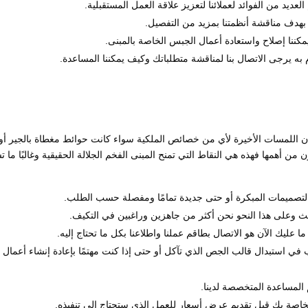
العديد من الفوائد لعملائنا لتعزيز علاقة العمل المستقبلية.
بهدف مناقشة أنظمتنا بمزيد من التفصيل.
مكننا إصلاح واستعادة أعمال الجبس الخاصة بالمبنى.
به يرجى الاتصال بنا لمناقشة متطلباتك وكيف يمكننا المساعدة.
ن اللمسات الأخيرة لأي من خصائص الملكية سواء كانت حوائط مغطاة بالجير أو
تى قطع Jesmonite يمكن أن تكون من أهمها فهذه هي النقاط التي تمنح المبنى الفخم الجلالة الحقيقية وغالبًا ما
لتصميمات المبكرة أو حتى جديدة تمامًا ومفصلة حسب الطلب.
ديث وعلى هذا النحو نحن أكثر من جاهزين وراغبين في التكيف.
عليك الآن هو الاتصال بطاقم عملنا واطلاعنا بكل ما تحتاج إليه.
ي استبدال قالب الجص الذي تآكل أو حتى إذا كنت مهتمًا بإعادة إنشاء أعمال
 المساعدة المتخصصة لدينا.
الخاصة بك قبل تقديم عرض أسعار للعمل الذي ستحتاج إلى تنفيذه.