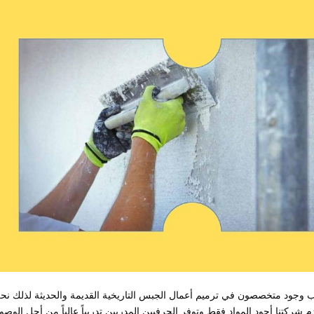
ب وجود متخصصون في ترميم أعمال الجبس التاريخية القديمة والحديثة لذلك نح
ركتنا أجود المواد فقط وتوفر الحرفيين المدربين تدريباً عالياً من أجل الوصو