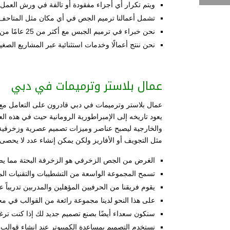
ويتم تكرار أي أجزاء مفقودة أو تالفة في ورش العمل 
تشمل أعمالنا ترميم الجص في أي مكان مثل المتاحف و
نحن خبراء في ترميم الجبس مع أكثر من 25 عامًا من الخبرة في الفنون والمباني الحكومية والخاصة والتجارية والتراثية.
نحن ننتج أعمالًا وخدمات استثنائية عبر المشاريع الصغي
عمال بلاستر وترميمات في دبي
عمال بلاستر وترميمات في دبي قادرون على التعامل مع
يعود تاريخه إلى الإمبراطورية الرومانية حيث في هذه ا
والخارجية ليصبح عناصر وميزات تصميم عصرية وزخرفية م
مثل التجويف أو الأفاريز ولكن يمكن إنشاء عدد لا يحص
الغرض من الجص الزخرفي هو الزخرفة البحتة مما يضيف
تسمح المجموعة الواسعة من التشطيبات والتقنيات المتا
يقوم فريقنا من الحرفيين المؤهلين والمدربين تدريباً
على هذا النحو لدينا مجموعة رائعة من القوالب في مجم
سنكون سعداء أيضًا بصنع تصميم جديد لك إذا كنت ترغ
نستخدم التصميم بمساعدة الكمبيوتر عند إنشاء قوالب ل