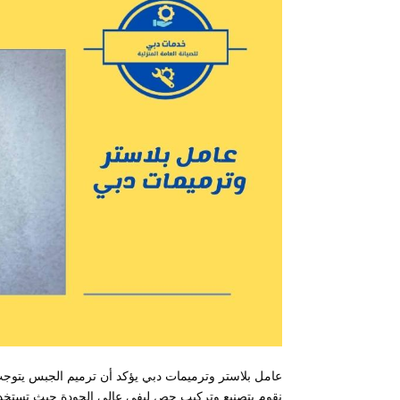
عامل بلاستر وترميمات دبي يؤكد أن ترميم الجبس يتوج
نقوم بتصنيع وتركيب جص ليفي عالي الجودة حيث تستخدم ش