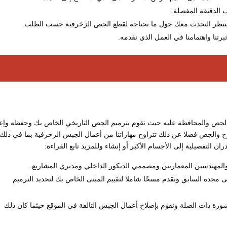
 الدقيقة المفصلة.
 وينتظر التحدث معك حول ما تحتاجه لقطع الجص الزخرفية حسب الطلب.
تنا واهتمامنا في العمل الذي نقدمه.
 الجص والمحافظة عليه حيث نقوم بترميم الجص التاريخي الخاص بك وحفظه وإعا
لوح والجص فضلا عن ذلك تتراوح مهاراتنا من أعمال الجبس الزخرفية بما في ذلك:
ن التفصيلية إلى الأجسام الأكبر أو إنشاء وللمزيد تابع القراءة:
ن والمهندسين المعماريين ومصممي الديكور الداخلي ومديري المشاريع.
 مجده السابق ونقدم مسحًا شاملا لتقييم المبنى الخاص بك لتحديد الترميم
ورة ذات الصلة ونقوم بإصلاح أعمال الجبس التالفة في الموقع حيثما كان ذلك