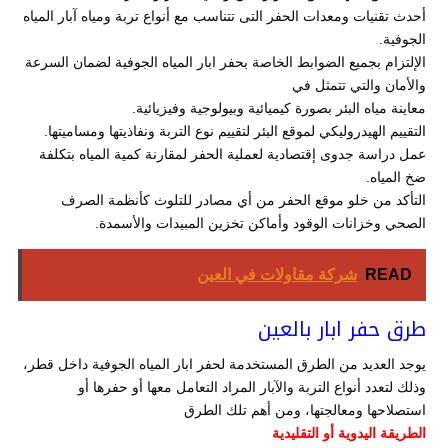
أحدث تقنيات ومعدات الحفر التى تتناسب مع أنواع تربة ومياه آبار المياه
الجوفية.
الإلتزام بجميع الضوابط الخاصة بحفر ابار المياه الجوفية لضمان السرعة
والأمان والتي تتمثل في
معاينة مياه البئر بصورة كيميائية وبيولوجية وفيزيائية.
التقييم الهيدروليكي لموقع البئر لتقييم نوع التربة ونفاذيتها ومساميتها.
عمل دراسة جدوى إقتصادية لعملية الحفر لمقارنة كمية المياه بتكلفة
ضخ المياه.
التأكد من خلو موقع الحفر من أي مصادر للتلوث كأنظمة الصرف
الصحي وخزانات الوقود وأماكن تخزين المبيدات والأسمدة.
READ
شركة مقاولات في العين
طرق حفر ابار بالعين
يوجد العديد من الطرق المستخدمة لحفر ابار المياه الجوفية داخل قطر،
وذلك لتعدد أنواع التربة والآبار المراد التعامل معها أو حفرها أو
استصلاحها ومعالجتها، ومن أهم تلك الطرق
الطريقة اليدوية أو التقليدية