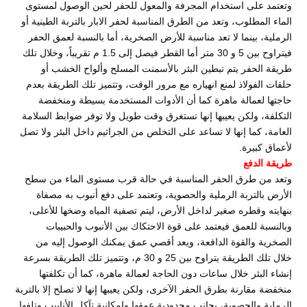
وتعتمد على استخدام المجرفة والمعول للحفر لحين الوصول لمستوى
الماء المطلوب، وتعد من الطرق المناسبة لحفر الابار بالتربة الطينية أو
الرملية، بينما لا تعد مناسبة للأرض الصخرية، أما بالنسبة لعمق الحفر
فيتراوح بين 5 و 30 متر أما القطر فيصل إلى 1.5 م تقريباً، وخلال تلك
طريقة الحفر يتم تبطين البئر بالأسمنت المسلح وألواح الخشب أو
حلقات الفولاذ لمنع انهياره مع مرور الوقت، وتتميز تلك الطريقة بعدم
حاجتها لعمالة ماهرة كما أن الأدوات المستخدمة بسيطة ومنخفضة
التكلفة، ولكن يعيبها إنها تستغرق وقت طويل ولا توفر ضوابط السلامة
العامة، كما إنها لا تساعد على التخلص من الجراثيم داخل البئر ولا تصل
لأعماق كبيرة.
طريقة الدفع
وتعد من طرق الحفر المناسبة في حالة قرب مستوى الماء من سطح
الأرض بالتربة الرملية والحصوية، وتعتمد على دفع أنبوب به مصفاة
بنهايته وقطره صغير لداخل الأرض، ليتم تصفية المياه وضخها للأعلى،
وبالنسبة للعمق فيعتمد على قوة الاحتكاك بين الأنبوب والحبيبات
الصخرية والقوة الدافعة، ويعد أقصي عمق يمكنك الوصول إليه من
خلال تلك الطريقة يتراوح بين 25 و 30 م، وتتميز تلك الطريقة بسرعة
إنشاء البئر خلال ساعات دون الحاجة لعمالة ماهرة، كما أن تكلفتها
منخفضة مقارنة بطرق الحفر الآخرى، ولكن يعيبها إنها لا تصلح إلا بالتربة
الرملية والحصوية، بجانب محدودية عمقها وإمكانية تآكل الأنابيب وتلفها