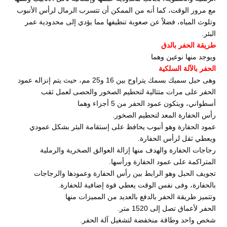
مع مرور الوقت، كما أنه من الممكن أن تتسرب الرمال لرأس الأنبوب
وتلوث المياه، فضلاً عن صعوبة تنظيفها مما يؤدي إلى محدودية عمر
البئر.
طريقة الحفر بالدق
ويوجد منها نوعين وهما
الحفر بالآلة السلكية
وهى حبل سميك بسمك يتراوح بين 16 و25 مم، حيث يتم إنزاله عمود
الحفر على مرات متتالية لتحطيم الصخور والحصى لعمل ثقب
أسطواني، ويتكون عمود الحفر من 5 أجزاء وهما
رأس الحفارة المعد لتحطيم الصخور.
عمود الحفارة وهو أنبوب يحافظ على إستقامة البئر بشكل عمودي
ويعطي ثقل لرأس الحفارة.
رجاجات الحفارة والهدف منها إزالة العوالق الصخرية والرملية
المتراكمة على عمود الحفارة ورأسها.
تجويف الحبل وهو الرابط بين رأس الحفارة وعمودها والرجاجات
بالحفارة، وفى نفس الوقت يعطي قوة إضافية للحفارة.
وتتميز طريقة الحفر بالدفع بالعديد من المميزات منها
الحفر لأعماق تصل إلى 1520 متر.
شخص واحد وطاقة منخفضة لتشغيل آلة الحفر.