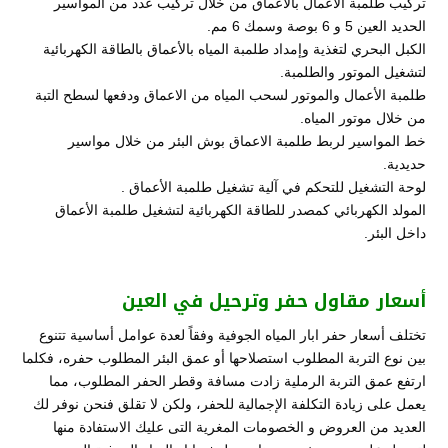
تركيب طلمبة الأعمال بالأعماق من خلال تركيب عدد من المواسير
الحديد العين 5 و 6 بوصة وسمك 6 مم.
الكبل البحري لتغذية وإمداد طلمبة المياه بالأعماق بالطاقة الكهربائية
لتشغيل الموتور والطلمبة.
طلمبة الأعمال والموتور لسحب المياه من الاعماق ودفعها لسطح التبة
من خلال موتور المياه.
خط المواسير لربط طلمبة الاعماق بوش البئر من خلال مواسير
حديدية.
لوحة التشغيل للتحكم في آلية تشغيل طلمبة الأعماق .
المولد الكهربائي كمصدر للطاقة الكهربائية لتشغيل طلمبة الأعماق
داخل البئر.
أسعار مقاول حفر وترحيل في العين
تختلف أسعار حفر ابار المياه الجوفية وفقاً لعدة عوامل أساسية تتنوع
بين نوع التربة المطلوب استصلاحها أو عمق البئر المطلوب حفره، فكلما
ارتفع عمق التربة الرملية زادت مسافة وقطر الحفر المطلوب، مما
يعمل على زيادة التكلفة الإجمالية للحفر، ولكن لا تقلق فنحن نوفر لك
العديد من العروض و الخصومات المغرية التى عليك الاستفادة منها