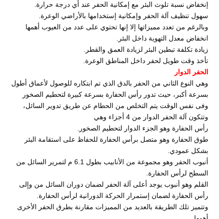
إنخفاض نسبة تلوث البئر مع إمكانية الحفر عند أي درجة حرارة.
سهول تنظيف آلة الحفر وإمكانية إستخدامها بالأراضي الوعرة.
وبالرغم من تعدد مميزاتها إلا إنها تحتوي على عدد من العيوب أهمها
انخفاض معدل التهوية داخل البئر.
زيادة تكلفة تبطين البئر لزيادة العمق والقطر.
تأخذ وقت طويل لحفر داخل المناطق الوعرة.
الحفر الدوار
وهي النوع الثاني من الحفر بالدق الذي تم ابتكاره للوصول لأعماق أطول
بسرعة أكبر، حيث تدور رأس الحفارة بسرعة كبيرة لتحطيم الصخور
وفى نفس الوقت يتم التخلص من الحطام عن طريق تدوير السائل،
وتتكون آلة الحفر الدوار من 4 أجزاء وهي
رأس الحفارة وهو الجزء الدوار لتحطيم الصخور.
طوق الحفارة وهو متصل برأس الحفارة للحفاظ على استقامة البئر
بشكل عمودي.
أنبوب الحفر وهو مجموعة من الأنابيب بطول 6.1 م لتمرير السائل من
السطح لرأس الحفارة.
القلم وهو أنبوب يوجد أعلى آلة الحفر لضمان دوران السائل من وإلى
رأس الحفارة لضمان إستمرار الحركة الدورانية لرأس الحفارة.
وتتميز تلك الطريقة بالعديد من المميزات مقارنة بطرق الحفر الأخرى
أهمها