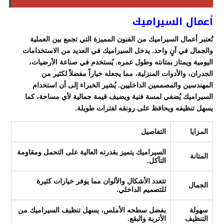
أعمال السيراميك
تُعتبر أعمال السيراميك من الفنون المميزة التي تجمع بين العملية
والجمال في آنٍ واحد. يدخل السيراميك في العديد من الاستخدامات
اليومية ويمتاز بمتانته وطول عمره. يُستخدم في صناعة الأرضيات،
الجدران، والأدوات المنزلية، مما يجعله خياراً مفضلاً لكثير من
المهندسين والمصممين الداخليين. يُشير الخبراء إلى أن استخدام
السيراميك يُضفي لمسة فنية ويضيف قيمة جمالية لأي مساحة، كما
يسهل تنظيفه ويحافظ على رونقه لفترات طويلة.
المزايا
التفاصيل
السيراميك يتميز بقدرته العالية على التحمل ومقاومة
المتانة
التآكل.
تتعدد الأشكال والألوان مما يوفر خيارات كثيرة
الجمال
للتصميم الداخلي.
سهولة
بفضل سطحه الأملس، يسهل تنظيف السيراميك من
التنظيف
الأتربة والبقع.