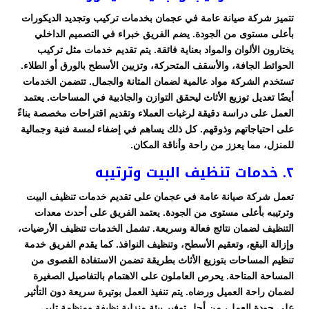
تتميز شركة صيانة عامة في عجمان بخدمات تركيب وتجديد الديكورات
بأعلى مستوى من الجودة. يضم الفريق خبراء في التصميم الداخلي
يختارون الألوان والمواد بعناية فائقة. يتم تقديم خدمات مثل تركيب
الحوائط الجافة، والأسقف المتحركة، وتزيين الأسطح بالورق أو الطلاء.
تستخدم الشركة مواد عالمية لضمان المتانة والجمال. تتضمن الخدمات
أيضًا تعديل توزيع الأثاث ليحقق التوازن والجاذبية في المساحات. يعتمد
العمل على دراسة دقيقة لرغبات العملاء وتقديم اقتراحات مخصصة بناءً
على احتياجاتهم وذوقهم. كل ذلك يساهم في إضفاء لمسة فنية وجمالية
للمنزل، مما يعزز من راحة وأناقة المكان.
٢. خدمات تنظيف البيت وترتيبه
تعمل شركة صيانة عامة في عجمان على تقديم خدمات تنظيف البيت
وترتيبه بأعلى مستوى من الجودة. يعتمد الفريق على أحدث معدات
التنظيف لضمان نتائج فعالة وسريعة. تشمل الخدمات تنظيف الأرضيات،
وإزالة البقع، وتعقيم الأسطح، وتنظيف النوافذ. كما يقدم الفريق خدمة
تنظيم المساحات بتوزيع الأثاث بطريقة تضمن الاستفادة القصوى من
المساحة المتاحة. يحرص العاملون على الاهتمام بالتفاصيل الصغيرة
لضمان راحة العميل ورضاه. يتم تنفيذ العمل بوتيرة سريعة دون التأثير
على جودة العمل، من أجل توفير بيئة منزلية نظيفة ومنظمة تلبي