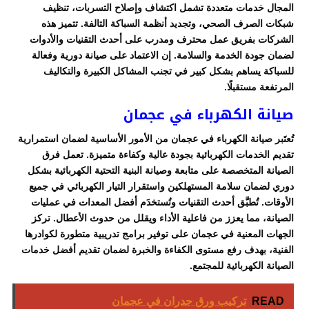
المجال خدمات متعددة تشمل اكتشاف وإصلاح التسربات، تنظيف
شبكات الصرف الصحي، وتجديد أنظمة السباكة التالفة. تتميز هذه
الشركات بفريق عمل محترف ومدرب على أحدث التقنيات والأدوات
لضمان جودة الخدمة والسلامة. إن الاعتماد على صيانة دورية وفعالة
للسباكة يساهم بشكل كبير في تجنب المشاكل الكبيرة والتكاليف
المرتفعة مستقبلًا.
صيانة الكهرباء في عجمان
تُعتَبر صيانة الكهرباء في عجمان من الأمور الأساسية لضمان استمرارية
تقديم الخدمات الكهربائية بجودة عالية وكفاءة متميزة. تعمل فرق
الصيانة المتخصصة على متابعة وصيانة البنية التحتية الكهربائية بشكل
دوري لضمان سلامة المستهلكين واستقرار التيار الكهربائي في جميع
الأوقات. تُطبَّق أحدث التقنيات وتُستخدَم أفضل المعدات في عمليات
الصيانة، مما يعزز من فاعلية الأداء ويقلل من حدوث الأعطال. تركز
الجهات المعنية في عجمان على توفير برامج تدريبية متطورة لكوادرها
الفنية، بهدف رفع مستوى الكفاءة والخبرة لضمان تقديم أفضل خدمات
الصيانة الكهربائية للمجتمع.
READ
تركيب ورق جدران في عجمان