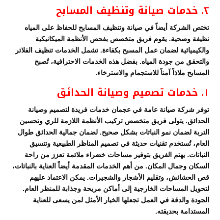
٢. خدمات صيانة وتنظيف المسابح
تختص الشركة أيضاً في صيانة وتنظيف المسابح للحفاظ على المياه
نظيفة وصحية. يقوم فريق متخصص بفحص الأنظمة الميكانيكية
والكيميائية لضمان عمل المسبح بكفاءة. تشمل الخدمات تنظيف الفلاتر
والتحقق من جودة المياه. بفضل هذه الخدمات الاحترافية، تُصبح
المسابح ملاذاً آمناً للاستجمام والاسترخاء.
١. خدمات تصميم وصيانة الحدائق
توفر شركة صيانة عامة في عجمان خدمات فريدة لتصميم وصيانة
الحدائق. يتولى فريق متخصص تركيب الأنظمة اللازمة للري وتحسين
التربة لضمان نمو النباتات بشكل صحيح. لضمان جمالية الحدائق طوال
العام، تُستخدم تقنيات حديثة في تصميم المناظر الطبيعية وتنسيق
النباتات. يهتم الفريق بتوفير مساحات خضراء ملائمة تعزز من راحة
السكان وجمال المكان. من أهم الخدمات المقدمة أيضاً العناية بالنباتات،
قص الحشائش، وتقليم الأشجار والشجيرات. يمكن الاعتماد عليهم
لتحويل المساحات الخارجية إلى أماكن مريحة وجذابة للمنظر العام.
الجودة والدقة في العمل تجعلها الخيار الأمثل لمن يسعى للعناية
المستدامة بحديقته.