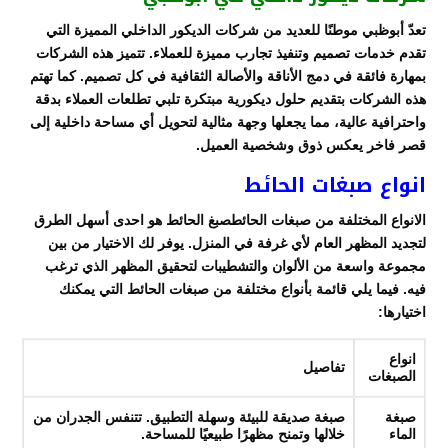
تعدّ أبوظبي موطنًا للعديد من شركات الديكور الداخلي المميزة التي
تقدم خدمات تصميم وتنفيذ تجارب مميزة للعملاء. تتميز هذه الشركات
بمهارة فائقة في دمج الأناقة والأصالة الثقافية في كل تصميم. كما تهتم
هذه الشركات بتقديم حلول ديكورية مبتكرة تلبي تطلعات العملاء بدقة
واحترافية عالية، مما يجعلها وجهة مثالية لتحويل أي مساحة داخلية إلى
قصر فاخر يعكس ذوق وشخصية العميل.
انواع صبغات الحائط
الانواع المختلفة من صبغات الحائطصبغ الحائط هو احدى أسهل الطرق
لتجديد المظهر العام لأي غرفة في المنزل. يوفر لك الاختيار من بين
مجموعة واسعة من الألوان والتشطيبات لتحقيق المظهر الذي ترغب
فيه. فيما يلي قائمة بأنواع مختلفة من صبغات الحائط التي يمكنك
اختيارها:
انواع
تفاصيل
الصبغات
صبغة
صبغة صديقة للبيئة وسهلة التطبيق. تتنفس الجدران من
الماء
خلالها وتمنح مظهرًا طبيعيًا للمساحة.