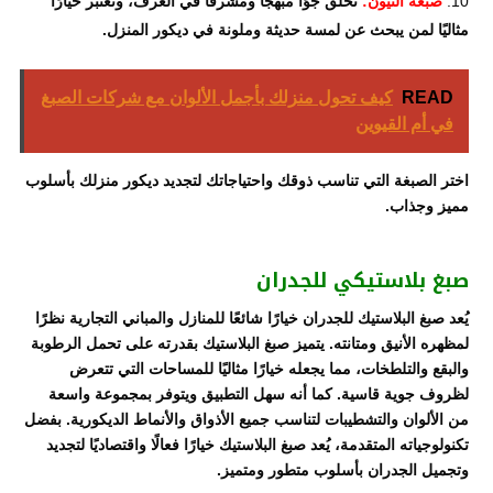
صبغة النيون:
تخلق جوًا مبهجًا ومشرقًا في الغرف، وتعتبر خيارًا
مثاليًا لمن يبحث عن لمسة حديثة وملونة في ديكور المنزل.
READ
كيف تحول منزلك بأجمل الألوان مع شركات الصبغ
في أم القيوين
اختر الصبغة التي تناسب ذوقك واحتياجاتك لتجديد ديكور منزلك بأسلوب
مميز وجذاب.
صبغ بلاستيكي للجدران
يُعد صبغ البلاستيك للجدران خيارًا شائعًا للمنازل والمباني التجارية نظرًا
لمظهره الأنيق ومتانته. يتميز صبغ البلاستيك بقدرته على تحمل الرطوبة
والبقع والتلطخات، مما يجعله خيارًا مثاليًا للمساحات التي تتعرض
لظروف جوية قاسية. كما أنه سهل التطبيق ويتوفر بمجموعة واسعة
من الألوان والتشطيبات لتناسب جميع الأذواق والأنماط الديكورية. بفضل
تكنولوجياته المتقدمة، يُعد صبغ البلاستيك خيارًا فعالًا واقتصاديًا لتجديد
وتجميل الجدران بأسلوب متطور ومتميز.