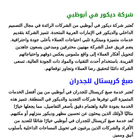
شركة ديكور في أبوظبي
تُعتبر شركة ديكور في أبوظبي من الشركات الرائدة في مجال التصميم
الداخلي والديكور في الإمارات العربية المتحدة. تتميز الشركة بتقديم
خدمات متميزة ومبتكرة تلبي احتياجات العملاء بأعلى جودة واحترافية.
يضم فريق عمل الشركة مهنيين محترفين ومبدعين يسعون جاهدين
لتحويل أفكار العملاء إلى واقع ملموس يعكس ذوقهم واحتياجاتهم
الفريدة. باستخدام أحدث التقنيات والمواد ذات الجودة العالية، تسعى
الشركة دائمًا لتحقيق رضا العملاء وتجاوز توقعاتهم.
صبغ كريستال للجدران
تُعتبر خدمة صبغ كريستال للجدران في أبوظبي من بين أفضل الخدمات
المتميزة التي توفرها شركات التجديد والديكور في المنطقة. تتميز هذه
الخدمة بجودة عالية واهتمام دقيق بأصغر التفاصيل، مما يجعلها خيارًا
مثاليًا لأولئك الذين يبحثون عن تحسين مظهر وديكور منزلهم أو مكتبهم.
تُعد خدمة صبغ كريستال للجدران في أبوظبي خيارًا شائعًا للعديد من
الأفراد والشركات الذين يرغبون في تحويل المساحات الداخلية بأسلوب
أنيق ومميز.