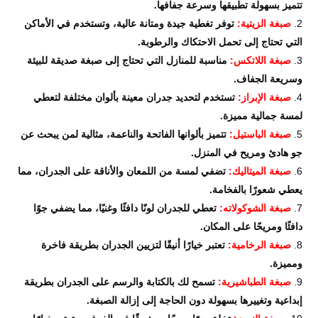
تتميز بسهولة تطبيقها وسرعة جفافها.
صبغة الزيتية:
توفر تغطية جيدة ومتانة عالية، وتستخدم في الأماكن
التي تحتاج إلى تحمل الاحتكاك والرطوبة.
صبغة اللاتكس:
مناسبة للمنازل التي تحتاج إلى صبغة صديقة للبيئة
وسريعة الجفاف.
صبغة الإبراز:
تستخدم لتحديد جدران معينة بألوان مختلفة لتعطي
لمسة جمالية مميزة.
صبغة الباستيل:
تتميز بألوانها الفاتحة والناعمة، مثالية لمن يبحث عن
جو هادئ ومريح في المنزل.
صبغة الميتاليك:
تضفي لمسة من اللمعان والأناقة على الجدران، مما
يعطي شعورًا بالفخامة.
صبغة الشوكولاته:
تعطي للجدران لونًا دافئًا وغنيًا، مما يضفي جوًا
دافئًا ومريحًا على المكان.
صبغة الرخامية:
تعتبر خيارًا أنيقًا لتزيين الجدران بطريقة فاخرة
ومميزة.
صبغة الطباشيرية:
تسمح لك بالكتابة والرسم على الجدران بطريقة
إبداعية وتغييرها بسهولة دون الحاجة إلى إزالة الصبغة.