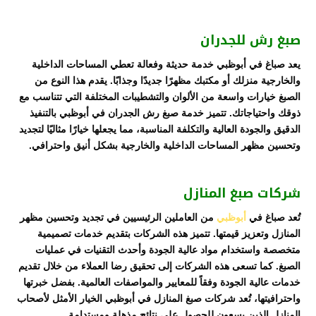
صبغ رش للجدران
يعد صباغ في أبوظبي خدمة حديثة وفعالة تعطي المساحات الداخلية
والخارجية منزلك أو مكتبك مظهرًا جديدًا وجذابًا. يقدم هذا النوع من
الصبغ خيارات واسعة من الألوان والتشطيبات المختلفة التي تتناسب مع
ذوقك واحتياجاتك. تتميز خدمة صبغ رش الجدران في أبوظبي بالتنفيذ
الدقيق والجودة العالية والتكلفة المناسبة، مما يجعلها خيارًا مثاليًا لتجديد
وتحسين مظهر المساحات الداخلية والخارجية بشكل أنيق واحترافي.
شركات صبغ المنازل
تُعد صباغ في
أبوظبي
من العاملين الرئيسيين في تجديد وتحسين مظهر
المنازل وتعزيز قيمتها. تتميز هذه الشركات بتقديم خدمات تصميمية
متخصصة واستخدام مواد عالية الجودة وأحدث التقنيات في عمليات
الصبغ. كما تسعى هذه الشركات إلى تحقيق رضا العملاء من خلال تقديم
خدمات عالية الجودة وفقاً للمعايير والمواصفات العالمية. بفضل خبرتها
واحترافيتها، تُعد شركات صبغ المنازل في أبوظبي الخيار الأمثل لأصحاب
المنازل الذين يسعون للحصول على نتائج مذهلة ومستدامة.