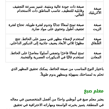
صبغة ذات جودة عالية ومتينة. تتميز بسرعة التجفيف
صبغة
وقابلية للتنظيف. تناسب المناطق ذات الاستخدام
الأكريليك
العالي.
صبغة
صبغة تمنح لمعانًا جذابًا وتدوم لفترة طويلة. تحتاج لفترة
الزيت
تجفيف أطول وتحتوي على مواد ضارة.
صبغة
تُستخدم لإضفاء مظهر فني مميز على الحائط. تنتج
الشُّقاق
مظهرًا ثلاثي الأبعاد يضيف جاذبية إلى الديكور الداخلي.
صبغة
تمنح لمعانًا فاخرًا وتضفي أسلوبًا معاصرًا على الحائط.
المعادن
تستخدم غالبًا في الديكورات العصرية والفخمة.
باختيار النوع المناسب من صبغة الحائط، يمكنك تحقيق المظهر الذي
تحلم به لمساحتك بسهولة وبمظهرٍ يدوم طويلاً.
معلم صبغ
يعتبر معلم صبغ في أبوظبي واحدًا من أفضل المتخصصين في مجاله
في المنطقة. يتميز بخبرته الواسعة ومهاراته الاحترافية في تحقيق