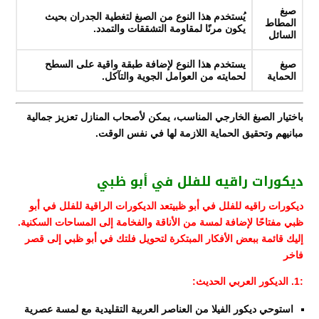
صبغ
يُستخدم هذا النوع من الصبغ لتغطية الجدران بحيث
المطاط
يكون مرنًا لمقاومة التشققات والتمدد.
السائل
صبغ
يستخدم هذا النوع لإضافة طبقة واقية على السطح
الحماية
لحمايته من العوامل الجوية والتآكل.
باختيار الصبغ الخارجي المناسب، يمكن لأصحاب المنازل تعزيز جمالية
مبانيهم وتحقيق الحماية اللازمة لها في نفس الوقت.
ديكورات راقيه للفلل في أبو ظبي
ديكورات راقيه للفلل في أبو ظبيتعد الديكورات الراقية للفلل في أبو
ظبي مفتاحًا لإضافة لمسة من الأناقة والفخامة إلى المساحات السكنية.
إليك قائمة ببعض الأفكار المبتكرة لتحويل فلتك في أبو ظبي إلى قصر
فاخر
:1. الديكور العربي الحديث:
استوحي ديكور الفيلا من العناصر العربية التقليدية مع لمسة عصرية