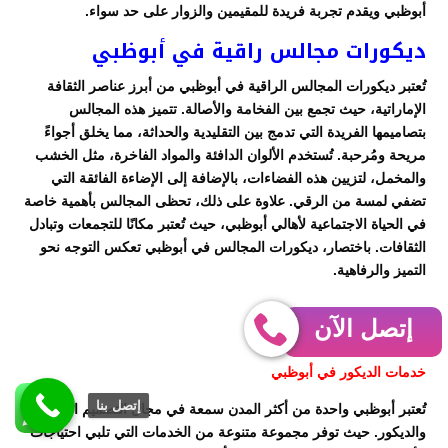
أبوظبي ويقدم تجربة فريدة للمقيمين والزوار على حد سواء.
ديكورات مجالس راقية في أبوظبي
تُعتبر ديكورات المجالس الراقية في أبوظبي من أبرز عناصر الثقافة
الإماراتية، حيث تجمع بين الفخامة والأصالة. تتميز هذه المجالس
بتصاميمها الفريدة التي تدمج بين التقليدية والحداثة، مما يخلق أجواءً
مريحة ومُرحبة. تُستخدم الألوان الدافئة والمواد الفاخرة، مثل الخشب
والمخمل، لتزيين هذه الفضاءات، بالإضافة إلى الإضاءة الفائقة التي
تضفي لمسة من الرقي. علاوة على ذلك، تحظى المجالس بأهمية خاصة
في الحياة الاجتماعية لأهالي أبوظبي، حيث تُعتبر مكانًا للتجمعات وتبادل
الثقافات. باختصار، ديكورات المجالس في أبوظبي تعكس التوجه نحو
التميز والرفاهية.
إتصل الآن
خدمات الديكور
خدمات الديكور في أبوظبي
إتصل بنا
تُعتبر أبوظبي واحدة من أكثر المدن سمعة في مجال التصميم الداخلي
والديكور. حيث توفر مجموعة متنوعة من الخدمات التي تلبي احتياجات