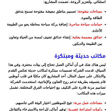
استثنائي. ولتعزيز الروعة، تضمنت المشاريع:
مساحات مفتوحة:
تصميم مناطق معيشة مفتوحة تسمح بتدفق
الطاقة والضوء.
حمامات سباحة ساحرة:
إضافة بركة سباحة محاطة بجو من الطبيعة
الأخاذة.
حدائق مصممة بعناية:
إنشاء حدائق تضيف لمسة من الحياة وتعاون
بين الطبيعة والديكور.
مكاتب حديثة ومبتكرة
ليس هناك شك في أن أماكن العمل تحتاج إلى بيئات محفزة. وفي هذا
السياق، قدمت الشركة تصميمات مبتكرة لمكاتب حديثة تعكس التقدم
والابتكار. على سبيل المثال، أحد المشاريع كان مكتبًا في قلب أبوظبي
قام بتنسيقه بطريقة تدعم روح التعاون والإنتاجية. استخدمت الشركة
تصاميم مرنة قادرة على التكيف مع احتياجات الفرق المختلفة. تشمل
ميزات هذه المكاتب:
مساحات عمل مرنة:
تتيح للموظفين اختيار البيئة التي تناسبهم.
زاويات استراحة عصرية:
توفير أماكن للراحة والاسترخاء والتفاعل