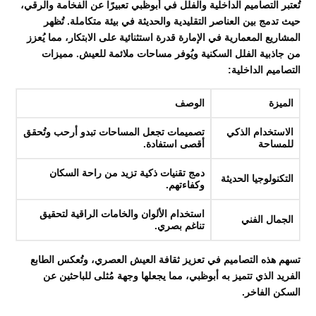
تُعتبر التصاميم الداخلية والفلل في أبوظبي تعبيرًا عن الفخامة والرقي،
حيث تدمج بين العناصر التقليدية والحديثة في بيئة متكاملة. تُظهر
المشاريع المعمارية في الإمارة قدرة استثنائية على الابتكار، مما يُعزز
من جاذبية الفلل السكنية ويُوفر مساحات ملائمة للعيش. مميزات
التصاميم الداخلية:
الميزة
الوصف
الاستخدام الذكي
تصميمات تجعل المساحات تبدو أرحب وتُحقق
للمساحة
أقصى استفادة.
دمج تقنيات ذكية تزيد من راحة السكان
التكنولوجيا الحديثة
وكفاءتهم.
استخدام الألوان والخامات الراقية لتحقيق
الجمال الفني
تناغم بصري.
تسهم هذه التصاميم في تعزيز ثقافة العيش العصري، وتُعكس الطابع
الفريد الذي تتميز به أبوظبي، مما يجعلها وجهة مُثلى للباحثين عن
السكن الفاخر.