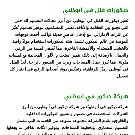
ديكورات فلل في أبوظبي
تُعتبر ديكورات الفلل في أبوظبي من أبرز مجالات التصميم الداخلي
التي تجمع بين الفخامة والأناقة. تعتني المصمّمون بتوفير تصاميم تُعبّر
عن التراث الإماراتي، مع إدخال عناصرٍ حديثة تواكب أحدث توجهات
الموضة في عالم الديكور. تشمل هذه الديكورات استخدام موادّ راقية
كالخشب المستدام والأقمشة الفاخرة، مما يُضفي لمسة من الرقي
والجمال. بالإضافة إلى ذلك، يتميز استخدام الألوان المحايدة مع لمسات
ملونة، مما يُبرز جمال المساحات ويزيد من الشعور بالراحة. تُعدّ الفلل
في أبوظبي رمزًا للرفاهية، وتعكس ذوق أصحابها الرفيع في اختيار كل
تفصيل.
شركة ديكور في أبوظبي
شركة ديكور في أبوظبيتُعتبر شركة ديكور في أبوظبي من أبرز
الشركات المتخصصة في تصميم وتنسيق الديكورات الداخلية
والخارجية.تقدم الشركة مجموعة متنوعة من الخدمات التي تشمل
التصميم المعماري، وتخطيط المساحات، وتوفير الأثاث الفاخر، ما يجعلها
وجهة مثالية لكل من يبحث عن إضفاء لمسة جمالية على منزله أو