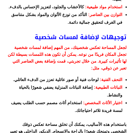
استخدام مواد طبيعية:
كالأخشاب والجلود، لتعزيز الإحساس بالدفء.
التوازن بين العناصر:
التأكد من توزع الألوان والمواد بشكل متناسق
في الغرف لتحقيق جمالية دائمة.
توجيهات لإضافة لمسات شخصية
لجعل المساحة تعكس شخصيتك، من المهم إضافة لمسات شخصية
تجعل المكان فريدًا من نوعه. يمكن أن تكون هذه اللمسات بسيطة لكن
لها تأثيرات كبيرة. من خلال تجربتي، قمت بإضافة بعض العناصر التي
تعبر عن ذوقي، مثل:
التحف الفنية:
لوحات فنية أو صور عائلية تعزز من الدفء العائلي.
النباتات الطبيعية:
إضافة النباتات المنزلية يضفي شعورًا بالحياة
والنشاط.
اختيار الأثاث المخصص:
استخدام أثاث مصمم حسب الطلب يضيف
لمسة فريدة تلائم احتياجاتك.
باستخدام هذه الأساليب، يمكنك أن تخلق مساحة تعكس ذوقك
الشخصي وتمنحك شعورًا بالراحة والانسجام. الديكور الداخلي هو تعبير