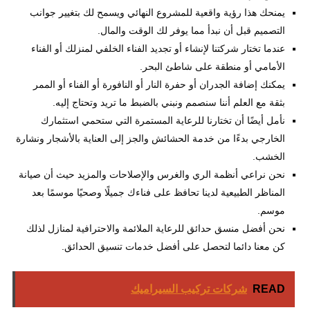
يمنحك هذا رؤية واقعية للمشروع النهائي ويسمح لك بتغيير جوانب
التصميم قبل أن نبدأ مما يوفر لك الوقت والمال.
عندما تختار شركتنا لإنشاء أو تجديد الفناء الخلفي لمنزلك أو الفناء
الأمامي أو منطقة على شاطئ البحر.
يمكنك إضافة الجدران أو حفرة النار أو النافورة أو الفناء أو الممر
بثقة مع العلم أننا سنصمم ونبني بالضبط ما تريد وتحتاج إليه.
نأمل أيضًا أن تختارنا للرعاية المستمرة التي ستحمي استثمارك
الخارجي بدءًا من خدمة الحشائش والجز إلى العناية بالأشجار ونشارة
الخشب.
نحن نراعي أنظمة الري والغرس والإصلاحات والمزيد حيث أن صيانة
المناظر الطبيعية لدينا تحافظ على فناءك جميلًا وصحيًا موسمًا بعد
موسم.
نحن أفضل منسق حدائق للرعاية الملائمة والاحترافية لمنازل لذلك
كن معنا دائما لتحصل على أفضل خدمات تنسيق الحدائق.
READ
شركات تركيب السيراميك