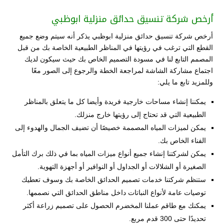
أرخص شركة تنسيق حدائق منزلية ابوظبي
أرخص شركة تنسيق حدائق منزلية ابوظبي يذكر أنه سيتم وضع جميع
القطع التي ترغب في رؤيتها في المناظر الطبيعية الخاصة بك من قبل
المصمم التابع لنا في مسودة التصميم الخاص بك حيث سيكون لديك
اجتماع مشاركة الشاشة لمراجعة الخطة والرجوع إلى الصور معًا
وللمزيد تابع ما يلي:
يمكننا إنشاء مساحات خارجية فريدة وأيضا كل ما يتعلق بالمناظر
الطبيعية التي قد تحتاج إلى رؤيتها خارج منزلك.
يمكن لميزات المياه المصممة خصيصًا أن تضيف الجمال والهدوء إلى
الفناء الخاص بك.
يمكن لشركتنا إنشاء جميع أنواع ميزات المياه بما في ذلك برك التأمل
الصغيرة أو الشلالات أو الجداول أو النوافير أو أجهزة التهوية.
ستنظم شركتنا خدمات تصميم الحدائق الخاصة بك وسوف تعطيك
توصيات عامة لأنواع النباتات داخل مناطق الحدائق التي نصممها.
يمكنك مع طاقم عملنا المخضرم الحصول على تصميم زراعة أكثر
تحديدًا حتى 300 قدم مربع.