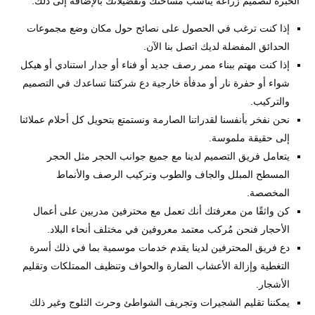
الخبرة لتصميم زراعة يناسب مساحتك وتفضيلاتك بالإضافة إلى ذلك:
إذا كنت ترغب في الحصول على نصائح حول مكان وضع مجموعات
الحدائق المفضلة لديك اتصل بنا الآن.
إذا كنت مهتم ببناء ممر رصف جديد أو فناء أو جدار استنادي أو هيكل
شواء أو حفرة نار أو مدفأة خارجية دع شركتنا تساعدك في التصميم
والتركيب.
نحن نفخر بأنفسنا لقدراتنا الصارمة ونستمتع بتحويل كل أحلام عملائنا
إلى حقيقة ملموسة.
يتعامل فريق التصميم لدينا مع جميع جوانب الحجر مثل الحجر
المسطح المبلل والجاف والطوب وتركيب الرصف والأنماط
المخصصة.
كن واثقًا من معرفتك أنك تعمل مع محترفين مدربين على أعمال
الأحجار فنحن مُركب معتمد معروفين في مختلف أنحاء البلاد.
دع فريق المحترفين لدينا يقدم خدمات موسمية بما في ذلك أسرة
التغطية وإزالة الأعشاب الضارة والحواف وتنظيف الممتلكات وتقليم
الأشجار.
يمكننا تقليم الشجيرات وتجريف الشواطئ وحرث الثلوج وغير ذلك