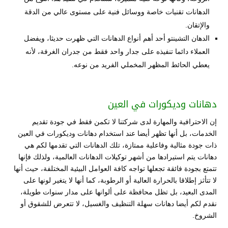
الدهانات تقنيات خاصة ووسائل فنية على مستوى عالي من الدقة
والإتقان.
الدهان التشينتو أحد أهم أنواع الدهانات التي ظهرت حديثا، ويفضل
العملاء دائما تنفيذه على جدار واحد فقط من جدران الغرفة، لأنه
يعطي الحائط المظهر المخملي الفريد من نوعه.
دهانات وديكورات في العين
إن الاحترافية والمهارة لدى شركتنا لا تكمن فقط في جودة تقديم
الخدمات، بل أنها تظهر أيضا عند استخدام دهانات وديكورات في العين
ذات جودة مثالية وفاعلية ممتازة، تلك الدهانات التي تقدمها لكم هي
دهانات يتم استيرادها من أشهر توكيلات الدهانات العالمية، ولذلك فإنها
تتمتع بجودة فائقة تجعلها تواجه كافة العوامل البيئية المختلفة، حيث أنها
لا تتأثز إطلاقا بالحرارة العالية أو الرطوبة، كما أنها لا يتغير لونها على
المدى البعيد، بل تظل محافظة على ألوانها على مدار سنوات طويلة،
نقدم لكم أيضا دهانات سهلة التنظيف والغسيل، لا تتعرض للشقوق أو
الشروخ.