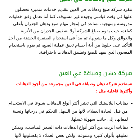
تنفرد شركة صبغ ودهانات في العين بتقديم خدمات متميزة تحصلون
عليها في وقت قياسي وجودة غير مسبوقة، كما أننا نعمل وفق خطوات
مدروسة ومنهجية، تساعد في إمجاز مهام صبع ودهان الجدران بأعلى
كفاءة، حيث يقوم صباغ الشركة أولا بتنظيف الجدران من الأتربة
والعوالق وكل ما يشوبها، ثم يبدأ في استخدام الصنفرة الخشنة من أجل
التأكيد على خلوها من أية أجسام تعيق عملية الصبغ، ثم يقوم باستخدام
المعجون الذي يمهد للصبغ وتطبيق الدهانات باحترافية.
شركة دهان وصباغة في العين
تستخدم شركة دهان وصباغة في العين مجموعة من أجود الدهانات
وأكثرها فاعلية مثل :
دهانات البلاستيك التي تعتبر أكثر أنواع الدهانات شيوعا في الاستخدام
من قبل السادة العملاء، لأنها من السهل التحكم في درجاتها ونسبة
لمعانها، إلى جانب سهولة غسلها.
دهانات الزيت من أكثر أنواع الدهانات ذات السعر المناسب، ويمكن
تطبيقها بألوان كثيرة ومتنوعة، ولكن بعض العملاء لا يفصلونها لأنها