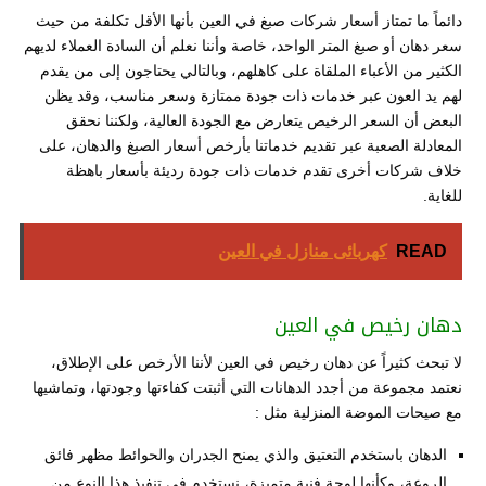
دائماً ما تمتاز أسعار شركات صبغ في العين بأنها الأقل تكلفة من حيث
سعر دهان أو صبغ المتر الواحد، خاصة وأننا نعلم أن السادة العملاء لديهم
الكثير من الأعباء الملقاة على كاهلهم، وبالتالي يحتاجون إلى من يقدم
لهم يد العون عبر خدمات ذات جودة ممتازة وسعر مناسب، وقد يظن
البعض أن السعر الرخيص يتعارض مع الجودة العالية، ولكننا نحقق
المعادلة الصعبة عبر تقديم خدماتنا بأرخص أسعار الصبغ والدهان، على
خلاف شركات أخرى تقدم خدمات ذات جودة رديئة بأسعار باهظة
للغاية.
READ
كهربائى منازل في العين
دهان رخيص في العين
لا تبحث كثيراً عن دهان رخيص في العين لأننا الأرخص على الإطلاق،
نعتمد مجموعة من أجدد الدهانات التي أثبتت كفاءتها وجودتها، وتماشيها
مع صيحات الموضة المنزلية مثل :
الدهان باستخدم التعتيق والذي يمنح الجدران والحوائط مظهر فائق
الروعة، وكأنها لوحة فنية متميزة، نستخدم في تنفيذ هذا النوع من