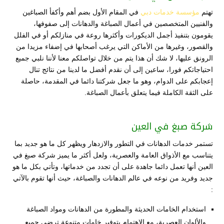
تهتم
مؤسسة خدمات دبي
في المقام الأول بضم أهم وأكفأ الصباغين
والفنيين المتخصصين في أعمال الصباغة والدهانات إلى صفوفها،
يقومون بتنفيذ أجمل الديكورات وأكثرها روعة في منازلكم أو في الفلل
والقصور، وغيرها من الأماكن التي يرغب أصحابها في إضفاء مزيدا من
الرونق عليها، لا شك أن هذا يتم من خلال تواصلكم معنا لأننا نلبي جميع
احتياجاتكم فورا، ساعين إلى أن نقدم أفضل ما لدينا من نتائج تنال
إعجابكم على الدوام، وهو ما جعل شركتنا دائما في المقدمة، حاصلة
على الثقة الكاملة فيما يتعلق بأعمال الصباغة.
شركة صبغ في العين
تستمر خدمات الدهانات في التطور والازدهار ويظهر كل ما هو جديد بما
يتناسب مع الأذواق العامة والعصرية، ولعل أكثر ما يميز شركة صبغ في
العين أنها تعمل دائما جاهدة على أن تجدد من خدماتها، وتأتي بكل ما هو
جديد وفريد من نوعه في عالم الدهانات والصباغة، حيث أنها تقوم بالآتي
:
استخدام الخامات الحديثة والمطورة من الدهانات ومواد الصباغة
والألوان العصرية، مع الاهتمام بتوفير خامات متنوعة ترضي جميع