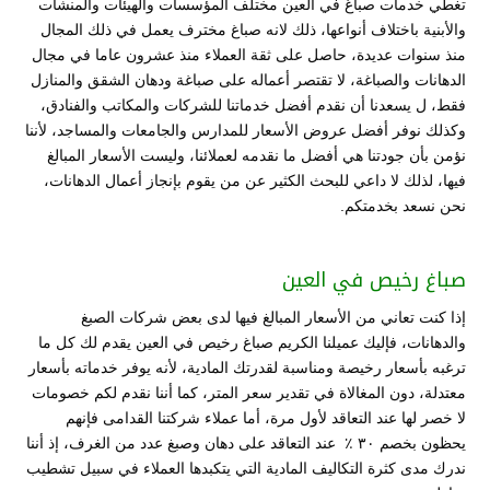
تغطي خدمات صباغ في العين مختلف المؤسسات والهيئات والمنشآت
والأبنية باختلاف أنواعها، ذلك لانه صباغ مخترف يعمل في ذلك المجال
منذ سنوات عديدة، حاصل على ثقة العملاء منذ عشرون عاما في مجال
الدهانات والصباغة، لا تقتصر أعماله على صباغة ودهان الشقق والمنازل
فقط، ل يسعدنا أن نقدم أفضل خدماتنا للشركات والمكاتب والفنادق،
وكذلك نوفر أفضل عروض الأسعار للمدارس والجامعات والمساجد، لأننا
نؤمن بأن جودتنا هي أفضل ما نقدمه لعملائنا، وليست الأسعار المبالغ
فيها، لذلك لا داعي للبحث الكثير عن من يقوم بإنجاز أعمال الدهانات،
نحن نسعد بخدمتكم.
صباغ رخيص في العين
إذا كنت تعاني من الأسعار المبالغ فيها لدى بعض شركات الصبغ
والدهانات، فإليك عميلنا الكريم صباغ رخيص في العين يقدم لك كل ما
ترغبه بأسعار رخيصة ومناسبة لقدرتك المادية، لأنه يوفر خدماته بأسعار
معتدلة، دون المغالاة في تقدير سعر المتر، كما أننا نقدم لكم خصومات
لا خصر لها عند التعاقد لأول مرة، أما عملاء شركتنا القدامى فإنهم
يحظون بخصم ٣٠ ٪ عند التعاقد على دهان وصبغ عدد من الغرف، إذ أننا
ندرك مدى كثرة التكاليف المادية التي يتكبدها العملاء في سبيل تشطيب