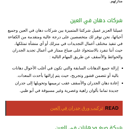
منازلهم.
شركات دهان في العين
عميلنا العزيز عميل شركتنا المتميزة بين شركات دهان في العين وجميع
أحيائها، نحن نوفر لك متخصصين على درجة عالية ومتقدمة من الكفاءة
في تنفيذ مختلف أعمال التجديدات في منزلك أو أي منشأة تمتلكها،
حيث أننا ننفرد بالاستحواذ على صباغ ممتاز في أعمال تجديد الجدران
والحوائط والأسقف عن طريق المهام التالية :
إزالة جميع الدهانات السابقة والتي تكون في أغلب الأحوال دهانات
بالية أو تتضمن قشور وتجريح، حيث يتم إزالتها بأحدث المعدات.
إعادة دهان الجدران والأسقف عقب ترميمها وتحويلها إلى جدران
جديدة تماما بألوان زاهية وعصرية وغير مسبوقة في أبو ظبي.
READ
تركيب ورق جدران في العين
شركة صبغ ودهانات في العين