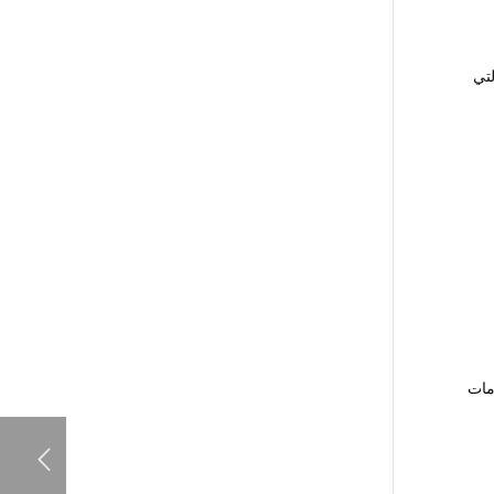
تي
مات