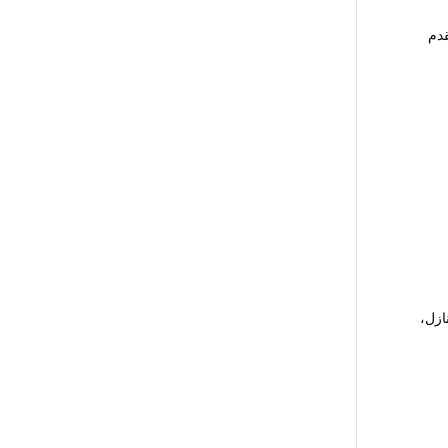
قدم
ازل،