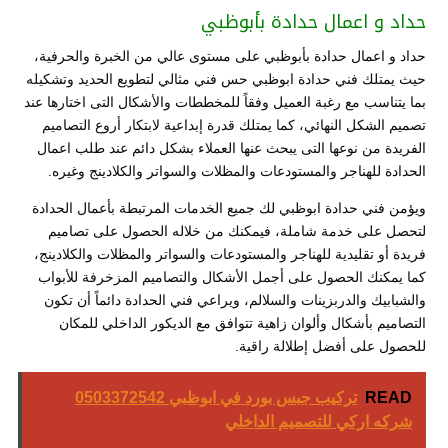
حداد و اعمال حدادة بأبوظبي
حداد و اعمال حدادة بأبوظبي على مستوى عالي من الخبرة والحرفية،
حيث يمتلك فني حدادة ابوظبي حس فني مثالي لتطويع الحديد وتشكيله
بما يتناسب مع رغبة العميل وفقاً للمخططات والأشكال التى اختارها عند
تصميم الشكل النهائي، كما يمتلك قدرة إبداعية لابتكار أروع التصاميم
الفريدة من نوعها التى يبحث عنها العملاء بشكل دائم عند طلب اعمال
الحدادة للهناجر والمستودعات والمظلات والسواتر والكلادينج وغيره.
ويؤمن فني حدادة ابوظبي لك جميع الخدمات المرتبطة بأعمال الحدادة
لتحصل على خدمة شاملة، فيمكنك من خلاله الحصول على تصاميم
فريدة أو تقليدية للهناجر والمستودعات والسواتر والمظلات والكلادينج،
كما يمكنك الحصول على أجمل الأشكال والتصاميم المزخرفة للأبواب
والشبابيك والدربزينات والسلالم، ويراعي فني الحدادة دائماً أن تكون
التصاميم بأشكال وألوان زاهية تتوافق مع الديكور الداخلي للمكان
للحصول على أفضل إطلالة راقية.
READ
تركيب جبس بورد في ابوظبي 0503372542
شركه اركي للتصميم الداخلي