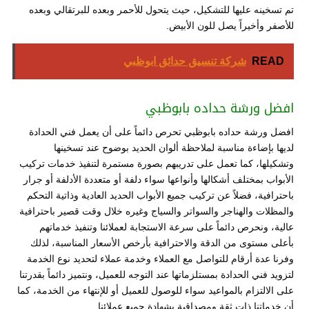
تم تسخينه عليها للتشكيل، حيث يتحول للأحمر وبعده للبرتقالي وبعده
للأصفر وأخيراً يصل للون الأبيض.
READ
شركة تنسيق حدائق ابوظبي
افضل ورشة حداده بابوظبي
افضل ورشة حداده بابوظبي تحرص دائماً على أن يعمل فني الحدادة
لديها بإضاءة مناسبة لملاحظة ألوان الحديد بوضوح عند تسخينها
وتشكيلها، كما تعمل على تدريبهم بصورة مستمرة لتنفيذ خدمات تركيب
الأبواب بمختلف أشكالها وأنواعها سواء دلفة أو متعددة الأدلفة أو جرار
باحترافية، فضلاً عن تركيب جميع الأبواب الحديد العادية وذاتية التحكم
والمظلات والهناجر والسواتر والسياج وغيره خلال وقت قصير باحترافية
عالية، ونحرص دائماً على سرعة الاستجابة لعملائنا وتنفيذ خدماتهم
بأعلى مستوى من الدقة والاحترافية بأرخص الأسعار المناسبة، لذلك
وفرنا عدة أرقام للتواصل مع العملاء وخدمة عملاء لتحديد نوع الخدمة
لتزويد فني الحدادة بمستلزماتها عند التوجه للعميل، ونتميز دائماً بقدرتنا
على الالتزام بالمواعيد سواء للوصول للعميل أو للإنتهاء من الخدمة، كما
أن خدماتنا ذات ثقة ومصداقية بشهادة جميع عملائنا.