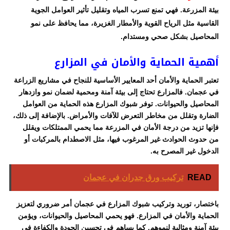
بيئة المزرعة. فهي تمنع تسرب المياه وتقليل تأثير العوامل الجوية
القاسية مثل الرياح القوية والأمطار الغزيرة، مما يحافظ على نمو
المحاصيل بشكل صحي ومستدام.
أهمية الحماية والأمان في المزارع
تعتبر الحماية والأمان أحد المعايير الأساسية للنجاح في مشاريع الزراعة
في عجمان. فالمزارع تحتاج إلى بيئة آمنة ومحمية لضمان نمو وازدهار
المحاصيل والحيوانات. توفر شبوك المزارع هذه الحماية من العوامل
الضارة وتقلل من مخاطر التعرض للآفات والأمراض. بالإضافة إلى ذلك،
فإنها تزيد من درجة الأمان في المزرعة مما يحمي الممتلكات ويقلل
من حدوث الحوادث غير المرغوب فيها، مثل الاصطدام بالمركبات أو
الدخول غير المصرح به.
READ
تركيب ورق جدران في عجمان
باختصار، توريد وتركيب شبوك المزارع في عجمان أمر ضروري لتعزيز
الحماية والأمان في المزارع. فهو يحمي المحاصيل والحيوانات، ويؤمن
بيئة آمنة ومثالية لنموهم. كما يساهم في تحسين الجودة والكفاءة في