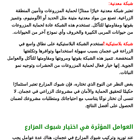
شبكة معدنية:
تعتبر شبكة معدنية خيارًا ممتازًا لحماية المزروعات وتأمين المنطقة
الزراعية. تصنع من مواد معدنية متينة مثل الحديد أو الألومنيوم، وتتميز
بقوتها ومقاومتها للتآكل. تستخدم هذه الشبكة عادة لحماية المزروعات
من حيوانات المربى الكبيرة والخروف وأي نموذج آخر من الحيوانات.
شبكة بلاستيكية:تُ
ستخدم الشبكة البلاستيكية على نطاق واسع في
الزراعة في عجمان بسبب سهولة استخدامها وتوافرها وتكلفتها
المنخفضة. تتميز هذه الشبكة بقوتها ومرونتها ومقاومتها للتآكل والعوامل
الجوية. إنها خيار فعال لحماية المزروعات من الحشرات وتوجيه نمو
النباتات.
بغض النظر عن النوع الذي تختاره، فإن شبوك المزارع تعتبر استثمارًا
حكيمًا لتحقيق الحماية والأمان في مشروعك الزراعي في عجمان. لا
تنسى أن تختار نوعًا يتناسب مع احتياجاتك ومتطلبات مشروعك لضمان
الحصول على أفضل النتائج.
العوامل المؤثرة في اختيار شبوك المزارع
عند توريد وتركيب شبوك المزارع في عجمان، هناك عدة عوامل يجب