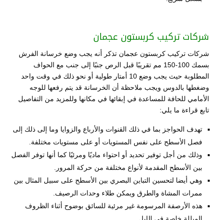
شركات تركيب كربستون عجمان
شركات تركيب كربستون عجمان تذكر أنه يجب وضع خرسانة الفرش
بسمك 100-150 مم تقريبًا قبل الرص جنبًا إلى جنب مع الحواف
المطلوبة حيث يجب وضع 10 أمتار طولية أو نحو ذلك في وقت واحد
وضغطها بالدوس ويجب ملاحظة أن الخرسانة قد يتم رفعها للوجه
الأمامي للحافة للمساعدة في إبقائها في مكانها وللمزيد من التفاصيل
تابع قراءة ما يلي:
تهدف الحواجز بما في ذلك القنوات والأرباع والزوايا وما إلى ذلك إلى
فصل الأسطح على نفس المستويات أو على مستويات مختلفة.
وذلك من أجل توفير تحديد أو احتواء ماديًا ومرئيًا كما أنها توفر الفصل
بين الأسطح المقدمة لأنواع مختلفة من حركة المرور.
وهي أيضا لتحسين التباين البصري بين الأسطح على سبيل المثال بين
ممرات المشاة والطرق ويمكن طلاء وحدات الرصيف.
هذه الأرصفة المرسومة غير مرئية للسائق بوضوح أثناء الظروف
المبللة خاصة في الليل.