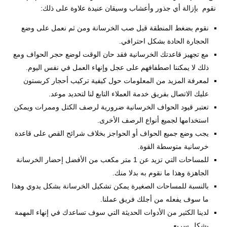
نقوم بإزالة أي جذور وأعشاب وسيقان عنيدة علاوة على ذلك:
نقوم بضغط المنطقة قبل صب الخرسانة ومن ثم نعمل على وضع
الحجارة الحادة بشكل احترافي.
مع تجهيز قاعدتك الخرسانية فقد حان الوقت لوضع حجر الحواف ومع
ذلك لا يمكننا اصطفافهم على عجل وإنهاء العمل في نفس اليوم.
لمعرفة المزيد من المعلومات حول كيفية تركيب أحجار كربستون
عليك الاتصال بفريق خدمة العملاء التابع لنا لتحديد موعد.
تعتبر قيود الحواف الخرسانية ضرورية لرصف الكتل وممرات ويمكن
استخدامها لجميع أنواع الرصف الأخرى.
يجب وضع جميع الحواف أو الحواجز بخلاف شرائح القص على قاعدة
خرسانية متوسطة القوة.
للمساحات التي تزيد عن 1 متر مكعب من الأفضل إحضار الخرسانة
الجاهزة وهذا ما نقوم به بدلا منك.
بالنسبة للمساحات الصغيرة يمكن تشكيل الخرسانة بشكل يدوي وهذا
ما سوف يفعله من أجلك فريق عملنا.
لدينا الكثير من الأدوات الحديثة التي سوف تساعدك في إنهاء المهمة
بشكل سريع.