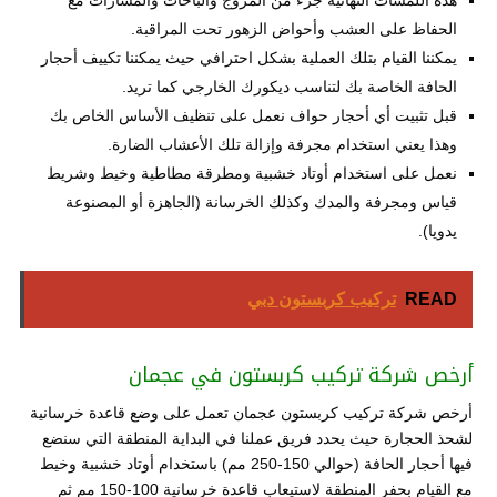
هذه اللمسات النهائية جزء من المروج والباحات والمسارات مع
الحفاظ على العشب وأحواض الزهور تحت المراقبة.
يمكننا القيام بتلك العملية بشكل احترافي حيث يمكننا تكييف أحجار
الحافة الخاصة بك لتناسب ديكورك الخارجي كما تريد.
قبل تثبيت أي أحجار حواف نعمل على تنظيف الأساس الخاص بك
وهذا يعني استخدام مجرفة وإزالة تلك الأعشاب الضارة.
نعمل على استخدام أوتاد خشبية ومطرقة مطاطية وخيط وشريط
قياس ومجرفة والمدك وكذلك الخرسانة (الجاهزة أو المصنوعة
يدويا).
READ
تركيب كربستون دبي
أرخص شركة تركيب كربستون في عجمان
أرخص شركة تركيب كربستون عجمان تعمل على وضع قاعدة خرسانية
لشحذ الحجارة حيث يحدد فريق عملنا في البداية المنطقة التي سنضع
فيها أحجار الحافة (حوالي 150-250 مم) باستخدام أوتاد خشبية وخيط
مع القيام بحفر المنطقة لاستيعاب قاعدة خرسانية 100-150 مم ثم