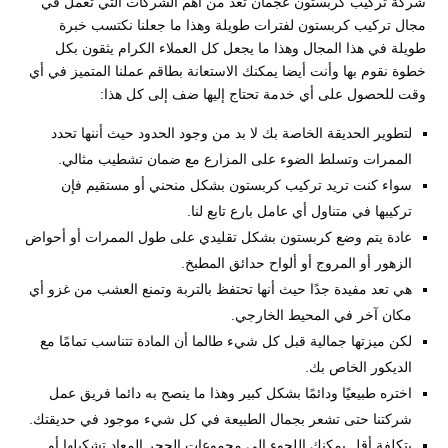
شركة تركيب كربستون عجمان تعد من أهم الشركات التي تعمل في
مجال تركيب كربستون لفترات طويلة وهذا ما جعلنا نكتسب خبرة
طويلة في هذا المجال وهذا ما يجعل كل العملاء الكرام يثقون بكل
خطوة نقوم بها وأنت أيضا يمكنك الاستعانة بطاقم عملنا المتميز في أي
وقت للحصول على أي خدمة تحتاج إليها ضف إلى كل هذا:
لتطوير الحديقة الخاصة بك لا بد من وجود الحدود حيث أننها تحدد
الممرات وتسلط الضوء على المزارع مع ضمان تشطيب مثالي.
سواء كنت تريد تركيب كربستون بشكل منحني أو مستقيم فإن
تركيبها في متناول أي عامل بارع تابع لنا.
عادة يتم وضع كربستون بشكل تقليدي على طول الممرات أو أحواض
الزهور أو المروج أو ألواح حدائق المطبخ.
هي تعد مفيدة جدًا حيث أنها تحتفظ بالتربة وتمنع العشب من غزو أي
مكان آخر في المحيط الخارجي.
لكن ميزتها جمالية قبل كل شيء طالما أن المادة تتناسب تمامًا مع
الديكور الخاص بك.
اختره طبيعيًا ودائمًا بشكل كبير وهذا ما ينصح به دائما فريق عمل
شركتنا حتى تشعر بجمال الطبيعة في كل شيء موجود في حديقتك.
بتكلفة أقل يمكنك اللجوء إلى مجموعات الحجر المعاد تشكيلها أو