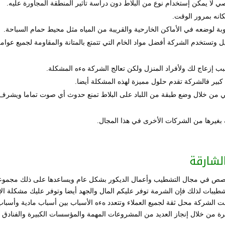
 لا يمكن إستخدام نوع من البلاط دون دراسة تأثير المنطقة المجاورة عليه.
كانه بمرور الوقت.
بة لوضعه في الأماكن الخارحية والقريبة من المياه مثل محيط حمام السباحة.
ل وتستخدم الشركة أفضل مواد الخام التي تتمتع بالمتانة والمقاومة لجميع عوام
بب إزعاج لك ولأفراد المنزل ولكن تعالج الشركة هءه المشكلة.
بير فالشركة تقدم حلول مميزة لهذه المشكلة أيضا.
ي من خلال وضع طبقة من اللباد على البلاط تمنع حدوث أي صوت تماما ويشرف
بغيرها من الشركات الأخرى في هذا المجال.
لشارقة
صص في مجال التشطيب وأعمال الديكور بشكل عام ويساعدها على ذلك مجموع
تشطيبات لذلك فإن الشرمة توفر عليكم المال والجهد أيضا وتوفر عليك مشكلة الإخ
لت الشركة محل ثقة لجميع العملاء وتتعدد هءه الأسباب بين أسباب مادية وأسباب
يرة من خلال إنجاز العديد من المشروعات المهمة والمؤسسات الكبيرة والفنادق