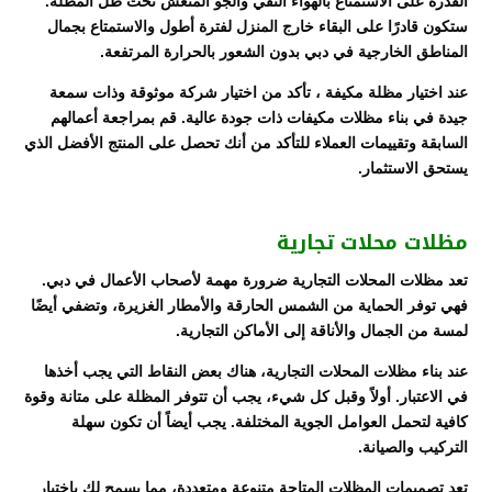
القدرة على الاستمتاع بالهواء النقي والجو المنعش تحت ظل المظلة.
ستكون قادرًا على البقاء خارج المنزل لفترة أطول والاستمتاع بجمال
المناطق الخارجية في دبي بدون الشعور بالحرارة المرتفعة.
عند اختيار مظلة مكيفة ، تأكد من اختيار شركة موثوقة وذات سمعة
جيدة في بناء مظلات مكيفات ذات جودة عالية. قم بمراجعة أعمالهم
السابقة وتقييمات العملاء للتأكد من أنك تحصل على المنتج الأفضل الذي
يستحق الاستثمار.
مظلات محلات تجارية
تعد مظلات المحلات التجارية ضرورة مهمة لأصحاب الأعمال في دبي.
فهي توفر الحماية من الشمس الحارقة والأمطار الغزيرة، وتضفي أيضًا
لمسة من الجمال والأناقة إلى الأماكن التجارية.
عند بناء مظلات المحلات التجارية، هناك بعض النقاط التي يجب أخذها
في الاعتبار. أولاً وقبل كل شيء، يجب أن تتوفر المظلة على متانة وقوة
كافية لتحمل العوامل الجوية المختلفة. يجب أيضاً أن تكون سهلة
التركيب والصيانة.
تعد تصميمات المظلات المتاحة متنوعة ومتعددة، مما يسمح لك باختيار