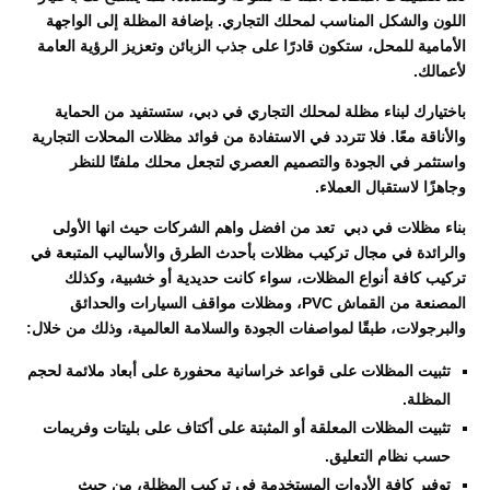
اللون والشكل المناسب لمحلك التجاري. بإضافة المظلة إلى الواجهة
الأمامية للمحل، ستكون قادرًا على جذب الزبائن وتعزيز الرؤية العامة
لأعمالك.
باختيارك لبناء مظلة لمحلك التجاري في دبي، ستستفيد من الحماية
والأناقة معًا. فلا تتردد في الاستفادة من فوائد مظلات المحلات التجارية
واستثمر في الجودة والتصميم العصري لتجعل محلك ملفتًا للنظر
وجاهزًا لاستقبال العملاء.
بناء مظلات في دبي تعد من افضل واهم الشركات حيث انها الأولى
والرائدة في مجال تركيب مظلات بأحدث الطرق والأساليب المتبعة في
تركيب كافة أنواع المظلات، سواء كانت حديدية أو خشبية، وكذلك
المصنعة من القماش PVC، ومظلات مواقف السيارات والحدائق
والبرجولات، طبقًا لمواصفات الجودة والسلامة العالمية، وذلك من خلال:
تثبيت المظلات على قواعد خراسانية محفورة على أبعاد ملائمة لحجم
المظلة.
تثبيت المظلات المعلقة أو المثبتة على أكتاف على بليتات وفريمات
حسب نظام التعليق.
توفير كافة الأدوات المستخدمة في تركيب المظلة، من حيث