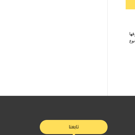
قها
نوع
تابعنا